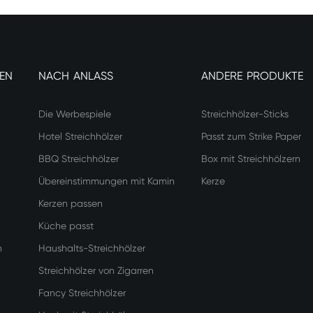
EN
NACH ANLASS
ANDERE PRODUKTE
Die Werbespiele
Streichhölzer-Sticks
Hotel Streichhölzer
Passt zum Strike Paper
BBQ Streichhölzer
Box mit Streichhölzern
Übereinstimmungen mit Kamin
Kerze
Kerzen passen
Küche passt
n
Haushalts-Streichhölzer
Streichhölzer von Zigarren
Fancy Streichhölzer