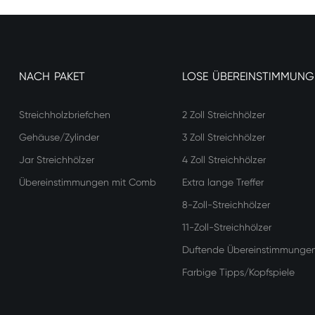
NACH PAKET
LOSE ÜBEREINSTIMMUNG
Streichholzbriefchen
2 Zoll Streichhölzer
Gehäuse/Zylinder
3 Zoll Streichhölzer
Jar Streichhölzer
4 Zoll Streichhölzer
Übereinstimmungen mit Comb
Extra lange Treffer
8-Zoll-Streichhölzer
11-Zoll-Streichhölzer
Duftende Übereinstimmunge
Farbige Tipps/Kopfspiele