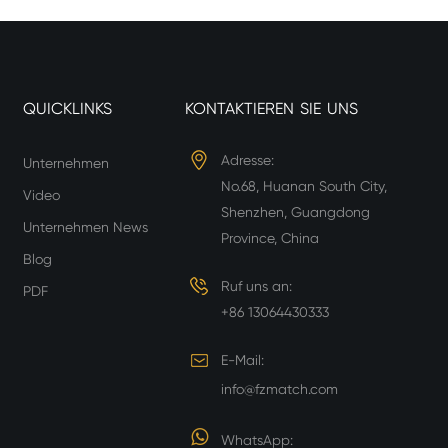
QUICKLINKS
KONTAKTIEREN SIE UNS
Adresse:
Unternehmen
No.68, Huanan South City,
Video
Shenzhen, Guangdong
Unternehmen News
Province, China
Blog
Ruf uns an:
PDF
+86 13064430333
E-Mail:
info@fzmatch.com
WhatsApp: