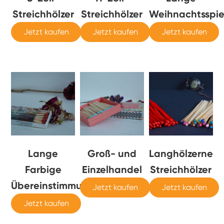
Streichhölzer
Streichhölzer
Weihnachtsspie
Jetzt kaufen
Jetzt kaufen
Jetzt kaufen
Lange
Groß- und
Langhölzerne
Farbige
Einzelhandel
Streichhölzer
Übereinstimmungen
Jetzt kaufen
Jetzt kaufen
Jetzt kaufen