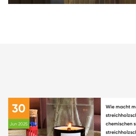
30
Wie macht m
streichholzs
chemischen st
Jun 2025
streichholzsc