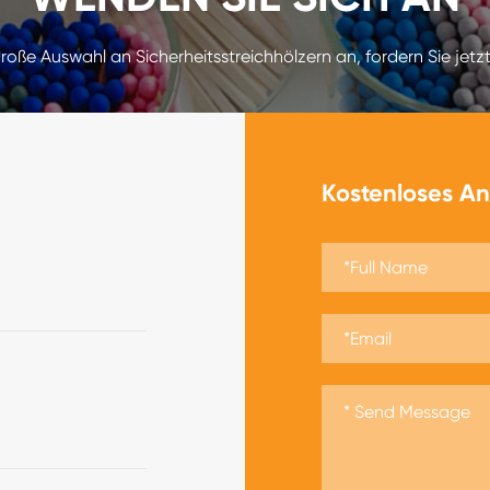
große Auswahl an Sicherheitsstreichhölzern an, fordern Sie jetz
Kostenloses A