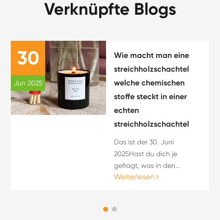
Verknüpfte Blogs
30
Wie macht man eine
streichholzschachtel
welche chemischen
Jun 2025
stoffe steckt in einer
echten
streichholzschachtel
Das ist der 30. Juni
2025Hast du dich je
gefragt, was in den
Weiterlesen
streichholzschachteln ist
Oder wie sie hergestellt
werden? Falls sie nach "wie
man streichholzschachteln